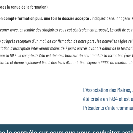
après la tenue de la formation).
 son compte formation
puis, une fois le dossier accepté
, indiquez dans Innogam la
jeuner avec l’ensemble des stagiaires vous est généralement proposé. Le coût de ce re
ée qu’après réception d’un mail de confirmation de notre part : les nouvelles règles r
lation d’inscription intervenant moins de 7 jours ouvrés avant le début de la formati
r le DIFE, le compte de l’élu est débité à hauteur du coût total de la formation (vo
lation et donne également lieu à des frais d’annulation égaux à 100% du montant de
L’Association des Maires,
été créée en 1934 et est a
Présidents d’intercommun
ne le contrôle sur ceux que vous souhaitez acti