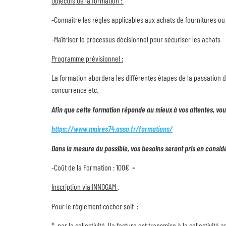
Objectifs de la formation :
-Connaître les règles applicables aux achats de fournitures ou 
-Maîtriser le processus décisionnel pour sécuriser les achats
Programme prévisionnel :
La formation abordera les différentes étapes de la passation d’
concurrence etc.
Afin que cette formation réponde au mieux à vos attentes, vous 
https://www.maires74.asso.fr/formations/
Dans la mesure du possible, vos besoins seront pris en consid
-Coût de la Formation : 100€
–
Inscription via INNOGAM
.
Pour le règlement cocher soit :
* par la collectivité (la facture est transmise à la collectivité 