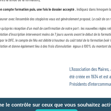
 son compte formation
puis, une fois le dossier accepté
, indiquez dans Innogam la
jeuner avec l’ensemble des stagiaires vous est généralement proposé. Le coût de ce re
ée qu’après réception d’un mail de confirmation de notre part : les nouvelles règles r
lation d’inscription intervenant moins de 7 jours ouvrés avant le début de la formati
r le DIFE, le compte de l’élu est débité à hauteur du coût total de la formation (vo
lation et donne également lieu à des frais d’annulation égaux à 100% du montant de
L’Association des Maires,
été créée en 1934 et est a
Présidents d’intercommun
ne le contrôle sur ceux que vous souhaitez acti
 site
Mentions légales
Politique de confidentialité
Télémaintenance
G