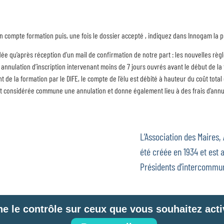
 sur son compte formation puis, une fois le dossier accepté , indiquez dans Innogam la
idée qu’après réception d’un mail de confirmation de notre part : les nouvelles rè
 annulation d’inscription intervenant moins de 7 jours ouvrés avant le début de la
de la formation par le DIFE, le compte de l’élu est débité à hauteur du coût tota
est considérée commune une annulation et donne également lieu à des frais d’ann
L’Association des Maires,
été créée en 1934 et est a
Présidents d’intercommun
ne le contrôle sur ceux que vous souhaitez acti
 site
Mentions légales
Politique de confidentialité
Télémaintenance
G