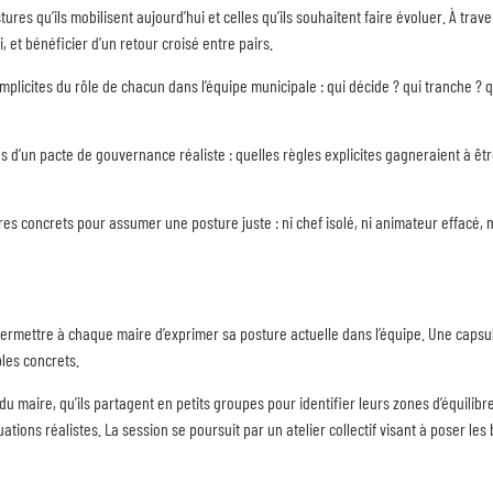
res qu’ils mobilisent aujourd’hui et celles qu’ils souhaitent faire évoluer. À trave
, et bénéficier d’un retour croisé entre pairs.
plicites du rôle de chacun dans l’équipe municipale : qui décide ? qui tranche ? 
ons d’un pacte de gouvernance réaliste : quelles règles explicites gagneraient à ê
es concrets pour assumer une posture juste : ni chef isolé, ni animateur effacé,
ermettre à chaque maire d’exprimer sa posture actuelle dans l’équipe. Une capsul
ples concrets.
du maire, qu’ils partagent en petits groupes pour identifier leurs zones d’équili
tuations réalistes. La session se poursuit par un atelier collectif visant à poser 