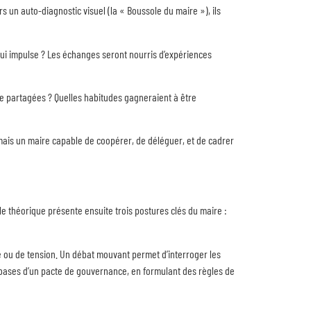
rs un auto-diagnostic visuel (la « Boussole du maire »), ils
qui impulse ? Les échanges seront nourris d’expériences
tre partagées ? Quelles habitudes gagneraient à être
 mais un maire capable de coopérer, de déléguer, et de cadrer
e théorique présente ensuite trois postures clés du maire :
bre ou de tension. Un débat mouvant permet d’interroger les
les bases d’un pacte de gouvernance, en formulant des règles de