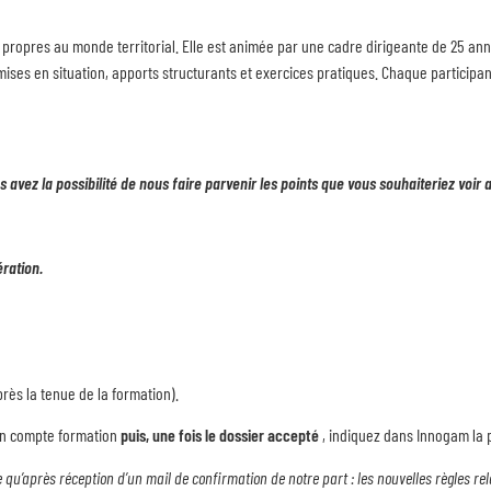
ropres au monde territorial. Elle est animée par une cadre dirigeante de 25 année
t mises en situation, apports structurants et exercices pratiques. Chaque participa
avez la possibilité de nous faire parvenir les points que vous souhaiteriez voir 
ération.
après la tenue de la formation).
r son compte formation
puis, une fois le dossier accepté
, indiquez dans Innogam la 
ée qu’après réception d’un mail de confirmation de notre part : les nouvelles règles r