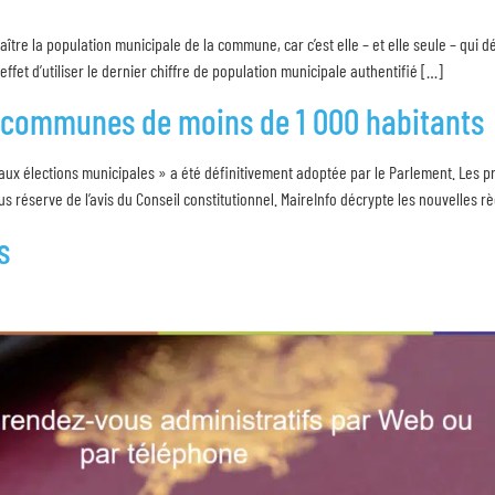
aître la population municipale de la commune, car c’est elle – et elle seule – qui d
effet d’utiliser le dernier chiffre de population municipale authentifié […]
s communes de moins de 1 000 habitants
 aux élections municipales » a été définitivement adoptée par le Parlement. Les pr
us réserve de l’avis du Conseil constitutionnel. MaireInfo décrypte les nouvelles r
s