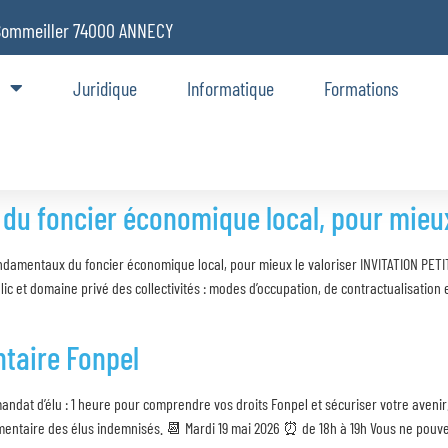
Sommeiller 74000 ANNECY
Juridique
Informatique
Formations
u foncier économique local, pour mieux 
ndamentaux du foncier économique local, pour mieux le valoriser INVITATION P
ic et domaine privé des collectivités : modes d’occupation, de contractualisation
taire Fonpel​
andat d’élu : 1 heure pour comprendre vos droits Fonpel et sécuriser votre aven
émentaire des élus indemnisés. 📆 Mardi 19 mai 2026 ⏰ de 18h à 19h Vous ne pouv