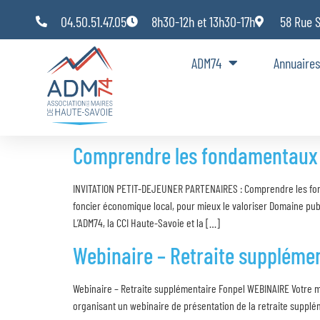
Panneau de gestion des cookies
04.50.51.47.05
8h30-12h et 13h30-17h
58 Rue 
ADM74
Annuaires
Comprendre les fondamentaux d
INVITATION PETIT-DEJEUNER PARTENAIRES : Comprendre les fo
foncier économique local, pour mieux le valoriser Domaine publ
L’ADM74, la CCI Haute-Savoie et la […]
Webinaire – Retraite supplémen
Webinaire – Retraite supplémentaire Fonpel WEBINAIRE Votre m
organisant un webinaire de présentation de la retraite suppl