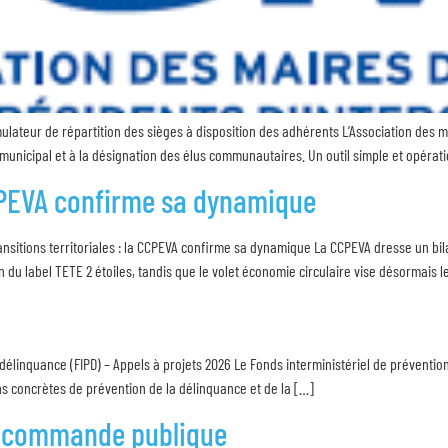
imulateur de répartition des sièges à disposition des adhérents L’Association des 
l municipal et à la désignation des élus communautaires. Un outil simple et opéra
 CCPEVA confirme sa dynamique
ansitions territoriales : la CCPEVA confirme sa dynamique La CCPEVA dresse un bil
on du label TETE 2 étoiles, tandis que le volet économie circulaire vise désormais l
délinquance (FIPD) – Appels à projets 2026 Le Fonds interministériel de prévention
ions concrètes de prévention de la délinquance et de la […]
la commande publique